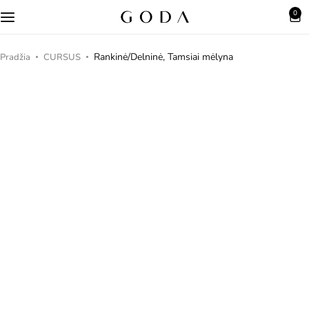
0
AEVUM
VELATA
Rankinė/Delninė, Tamsiai mėlyna
Pradžia
CURSUS
FUROR
CURSUS