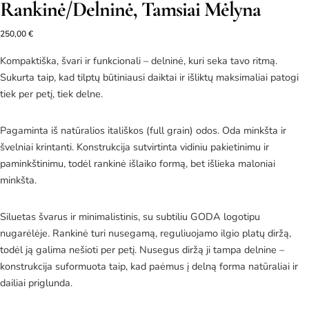
Rankinė/Delninė, Tamsiai Mėlyna
250,00
€
Kompaktiška, švari ir funkcionali – delninė, kuri seka tavo ritmą.
Sukurta taip, kad tilptų būtiniausi daiktai ir išliktų maksimaliai patogi
tiek per petį, tiek delne.
Pagaminta iš natūralios itališkos (full grain) odos. Oda minkšta ir
švelniai krintanti. Konstrukcija sutvirtinta vidiniu pakietinimu ir
paminkštinimu, todėl rankinė išlaiko formą, bet išlieka maloniai
minkšta.
Siluetas švarus ir minimalistinis, su subtiliu GODA logotipu
nugarėlėje. Rankinė turi nusegamą, reguliuojamo ilgio platų diržą,
todėl ją galima nešioti per petį. Nusegus diržą ji tampa delnine –
konstrukcija suformuota taip, kad paėmus į delną forma natūraliai ir
dailiai priglunda.